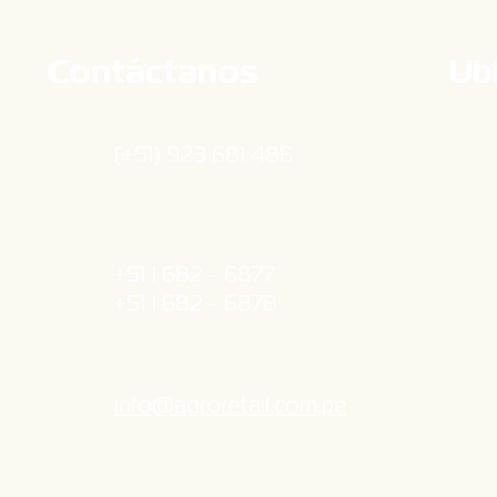
Contáctanos
Ub
(+51) 923 681 486
+51 1 682 - 6877
+51 1 682 - 6878
info@agroretail.com.pe