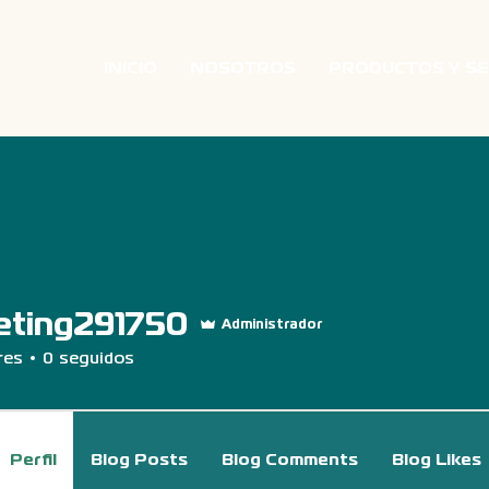
INICIO
NOSOTROS
PRODUCTOS Y SE
eting291750
g291750
Administrador
res
0
seguidos
Perfil
Blog Posts
Blog Comments
Blog Likes