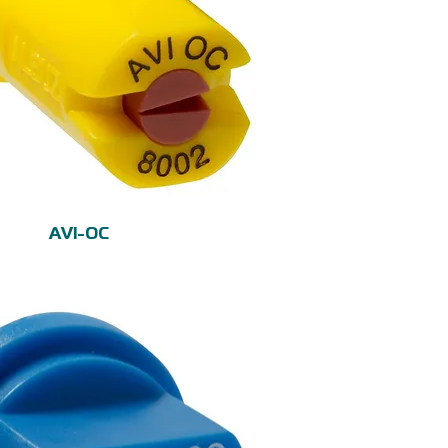
Vista rápida
AVI-OC